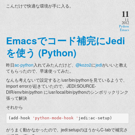
こんだけで快適な環境が手に入る。
11
11
2012
Python
Emacs
Emacsでコード補完にJedi
を使う (Python)
昨日
ac-python
入れてみたんだけど、
@kozo2
に
jedi
がいいと教え
てもらったので、早速使ってみた。
なんも考えないで設定すると/usr/bin/pythonを見ているようで、
import errorが起きていたので、JEDI:SOURCE-
DIR/env/bin/python に/usr/local/bin/pythonのシンボリックリンク
張って解決
それから
(
add
-
hook
'python-mode-hook '
jedi
:
ac
-
setup
)
がうまく動かなかったので、jedi:setupのほうからC-tabで補完さ