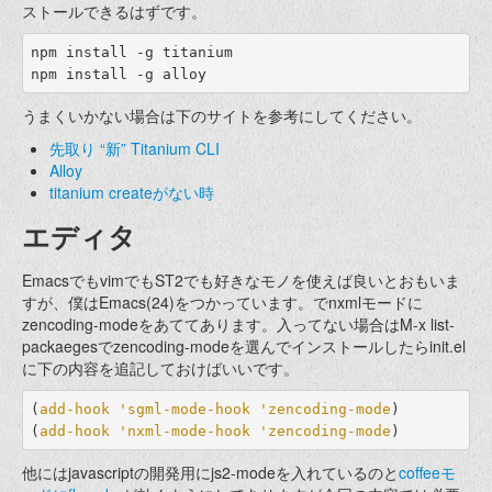
ストールできるはずです。
npm install -g titanium

うまくいかない場合は下のサイトを参考にしてください。
先取り “新” Titanium CLI
Alloy
titanium createがない時
エディタ
EmacsでもvimでもST2でも好きなモノを使えば良いとおもいま
すが、僕はEmacs(24)をつかっています。でnxmlモードに
zencoding-modeをあててあります。入ってない場合はM-x list-
packaegesでzencoding-modeを選んでインストールしたらinit.el
に下の内容を追記しておけばいいです。
(
add-hook
'sgml-mode-hook
'zencoding-mode
)
(
add-hook
'nxml-mode-hook
'zencoding-mode
)
他にはjavascriptの開発用にjs2-modeを入れているのと
coffeeモ