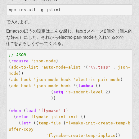
で入れます。
Emacsのほうの設定はこんな感じ。tabはスペース2個分（個人的
な好み）にした。それからelectric-pair-modeも入れてるので
{},""をよろしくやってくれる。
;; JSON
(
require
'json-mode
)
(
add-to-list
'auto-mode-alist
'
(
"\\.tss$"
.
json-
mode
))
(
add-hook
'json-mode-hook
'electric-pair-mode
)
(
add-hook
'json-mode-hook
'
(
lambda
()
(
setq
js-indent-level
2
)
))
(
when
(
load
"flymake"
t
)
(
defun
flymake-jslint-init
()
(
let*
((
temp-file
(
flymake-init-create-temp-b
uffer-copy
'flymake-create-temp-inplace
))