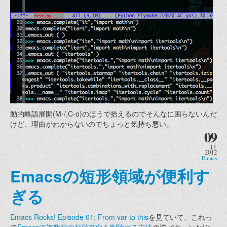
動的略語展開(M-/,C-o)のほうで拾えるのでそんなに困らないんだ
けど、理由がわからないのでちょっと気持ち悪い。
09
11
2012
Emacs
Emacsの短形領域が便利す
ぎる
Emacs Rocks! Episode 01: From var to this
を見ていて、これっ