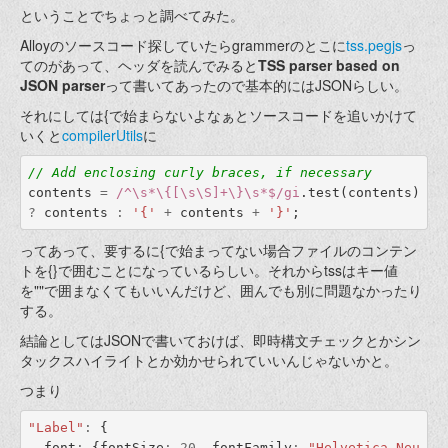
ということでちょっと調べてみた。
Alloyのソースコード探していたらgrammerのとこに
tss.pegjs
っ
てのがあって、ヘッダを読んでみると
TSS parser based on
JSON parser
って書いてあったので基本的にはJSONらしい。
それにしては{で始まらないよなぁとソースコードを追いかけて
いくと
compilerUtils
に
// Add enclosing curly braces, if necessary
contents
=
/^\s*\{[\s\S]+\}\s*$/gi
.
test
(
contents
)
?
contents
:
'{'
+
contents
+
'}'
;
ってあって、要するに{で始まってない場合ファイルのコンテン
トを{}で囲むことになっているらしい。それからtssはキー値
を""で囲まなくてもいいんだけど、囲んでも別に問題なかったり
する。
結論としてはJSONで書いておけば、即時構文チェックとかシン
タックスハイライトとか効かせられていいんじゃないかと。
つまり
"Label"
:
{
font
:
{
fontSize
:
20
,
fontFamily
:
"Helvetica Neu