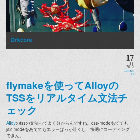
Drkcore
17
11
2012
Emacs
Ti
flymakeを使ってAlloyの
TSSをリアルタイム文法チ
ェック
Alloy
のtssの文法ってよく分からんですね。css-modeあてても
js2-modeをあててもエラーばっか吐くし、快適にコーディング
できん。