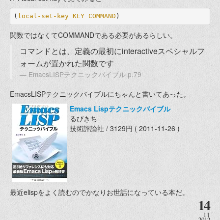
(
local-set-key
KEY
COMMAND
)
関数ではなくてCOMMANDである必要があるらしい。
コマンドとは、定義の最初にinteractiveスペシャルフ
ォームが置かれた関数です
EmacsLISPテクニックバイブル p.79
EmacsLISPテクニックバイブルにちゃんと書いてあった。
Emacs Lispテクニックバイブル
るびきち
技術評論社 / 3129円 ( 2011-11-26 )
最近elispをよく読むのでかなりお世話になっている本だ。
14
11
2012