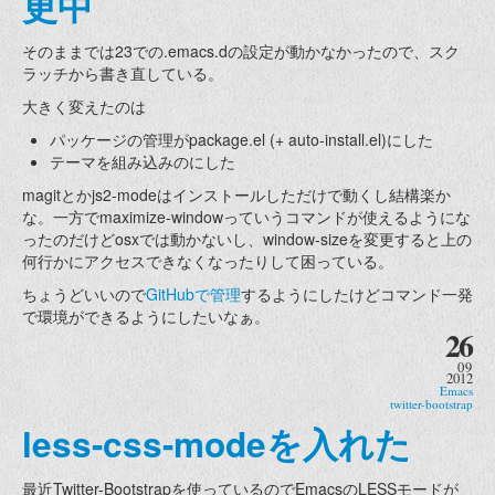
更中
そのままでは23での.emacs.dの設定が動かなかったので、スク
ラッチから書き直している。
大きく変えたのは
パッケージの管理がpackage.el (+ auto-install.el)にした
テーマを組み込みのにした
magitとかjs2-modeはインストールしただけで動くし結構楽か
な。一方でmaximize-windowっていうコマンドが使えるようにな
ったのだけどosxでは動かないし、window-sizeを変更すると上の
何行かにアクセスできなくなったりして困っている。
ちょうどいいので
GitHubで管理
するようにしたけどコマンド一発
で環境ができるようにしたいなぁ。
26
09
2012
Emacs
twitter-bootstrap
less-css-modeを入れた
最近Twitter-Bootstrapを使っているのでEmacsのLESSモードが