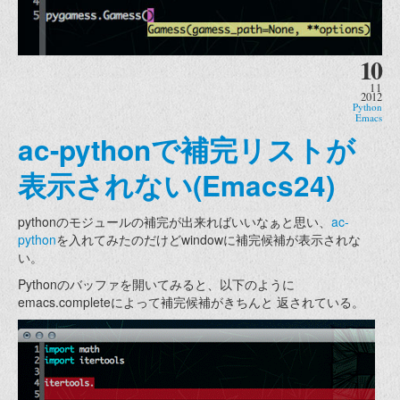
10
11
2012
Python
Emacs
ac-pythonで補完リストが
表示されない(Emacs24)
pythonのモジュールの補完が出来ればいいなぁと思い、
ac-
python
を入れてみたのだけどwindowに補完候補が表示されな
い。
Pythonのバッファを開いてみると、以下のように
emacs.completeによって補完候補がきちんと 返されている。