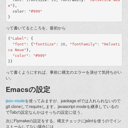
e"
},
color
:
"#999"
}
って書いてるところを、最初から
{
"Label"
:
{
"font"
:
{
"fontSize"
:
20
,
"fontFamily"
:
"Helveti
ca Neue"
},
"color"
:
"#999"
}}
って書くようにすれば、事前に構文のエラーを潰せて気持ちがい
い。
Emacsの設定
json-mode
を使ってみますが、package.elでは入れられないので
git cloneしてrequireします。javascript-modeを継承しているの
でTabの設定なんかはそっちの設定に従う。
次にFlymakeの設定をする。構文チェックにjslintを使うのでイン
ストールしてない場合には