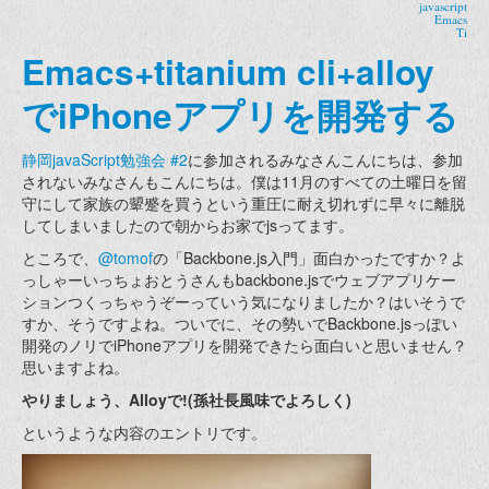
javascript
Emacs
Ti
Emacs+titanium cli+alloy
でiPhoneアプリを開発する
静岡javaScript勉強会 #2
に参加されるみなさんこんにちは、参加
されないみなさんもこんにちは。僕は11月のすべての土曜日を留
守にして家族の顰蹙を買うという重圧に耐え切れずに早々に離脱
してしまいましたので朝からお家でjsってます。
ところで、
@tomof
の「Backbone.js入門」面白かったですか？よ
っしゃーいっちょおとうさんもbackbone.jsでウェブアプリケー
ションつくっちゃうぞーっていう気になりましたか？はいそうで
すか、そうですよね。ついでに、その勢いでBackbone.jsっぽい
開発のノリでiPhoneアプリを開発できたら面白いと思いません？
思いますよね。
やりましょう、Alloyで!(孫社長風味でよろしく)
というような内容のエントリです。