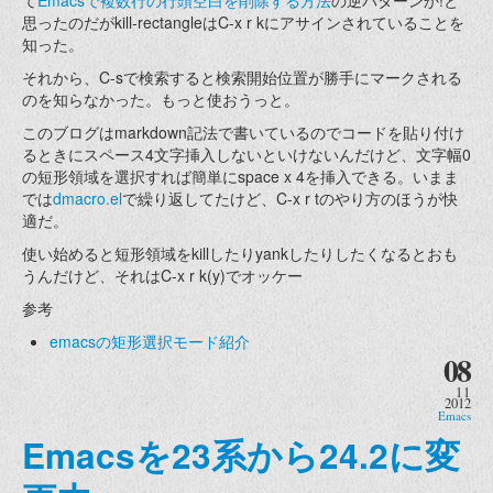
て
Emacsで複数行の行頭空白を削除する方法
の逆パターンか!と
思ったのだがkill-rectangleはC-x r kにアサインされていることを
知った。
それから、C-sで検索すると検索開始位置が勝手にマークされる
のを知らなかった。もっと使おうっと。
このブログはmarkdown記法で書いているのでコードを貼り付け
るときにスペース4文字挿入しないといけないんだけど、文字幅0
の短形領域を選択すれば簡単にspace x 4を挿入できる。いまま
では
dmacro.el
で繰り返してたけど、C-x r tのやり方のほうが快
適だ。
使い始めると短形領域をkillしたりyankしたりしたくなるとおも
うんだけど、それはC-x r k(y)でオッケー
参考
emacsの矩形選択モード紹介
08
11
2012
Emacs
Emacsを23系から24.2に変