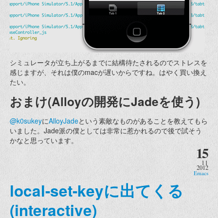
シミュレータが立ち上がるまでに結構待たされるのでストレスを
感じますが、それは僕のmacが遅いからですね。はやく買い換え
たい。
おまけ(Alloyの開発にJadeを使う)
@k0sukey
に
AlloyJade
という素敵なものがあることを教えてもら
いました。Jade派の僕としては非常に惹かれるので後で試そう
かなと思っています。
15
11
2012
Emacs
local-set-keyに出てくる
(interactive)