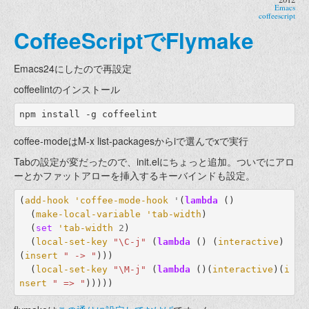
Emacs
coffeescript
CoffeeScriptでFlymake
Emacs24にしたので再設定
coffeelintのインストール
coffee-modeはM-x list-packagesからiで選んでxで実行
Tabの設定が変だったので、init.elにちょっと追加。ついでにアロ
ーとかファットアローを挿入するキーバインドも設定。
(
add-hook
'coffee-mode-hook
'
(
lambda
()
(
make-local-variable
'tab-width
)
(
set
'tab-width
2
)
(
local-set-key
"\C-j"
(
lambda
()
(
interactive
)
(
insert
" -> "
)))
(
local-set-key
"\M-j"
(
lambda
()(
interactive
)(
i
nsert
" => "
)))))