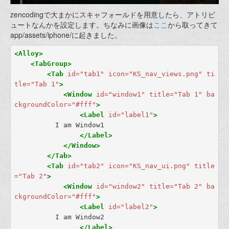
zencodingで大まかにスキャフォールドを用意したら、アトリビ
ュートなんかを設定します。ちなみに画像は
ここ
から取ってきて
app/assets/iphone/に起きました。
<Alloy>
<TabGroup>
<Tab
id=
"tab1"
icon=
"KS_nav_views.png"
ti
tle=
"Tab 1"
>
<Window
id=
"window1"
title=
"Tab 1"
ba
ckgroundColor=
"#fff"
>
<Label
id=
"label1"
>
          I am Window1

</Label>
</Window>
</Tab>
<Tab
id=
"tab2"
icon=
"KS_nav_ui.png"
title
=
"Tab 2"
>
<Window
id=
"window2"
title=
"Tab 2"
ba
ckgroundColor=
"#fff"
>
<Label
id=
"label2"
>
          I am Window2

</Label>