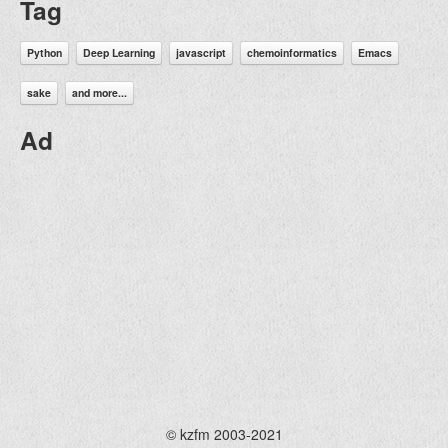
Tag
Python
Deep Learning
javascript
chemoinformatics
Emacs
sake
and more...
Ad
© kzfm 2003-2021