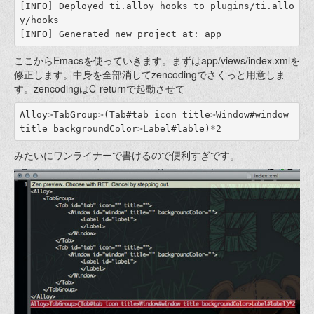
[
INFO
]
 Deployed ti.alloy hooks to plugins/ti.allo
[
INFO
]
ここからEmacsを使っていきます。まずはapp/views/index.xmlを
修正します。中身を全部消してzencodingでさくっと用意しま
す。zencodingはC-returnで起動させて
Alloy
>
TabGroup
>
(
Tab
#
tab
icon
title
>
Window
#
window
title
backgroundColor
>
Label
#
lable
)
*
みたいにワンライナーで書けるので便利すぎです。