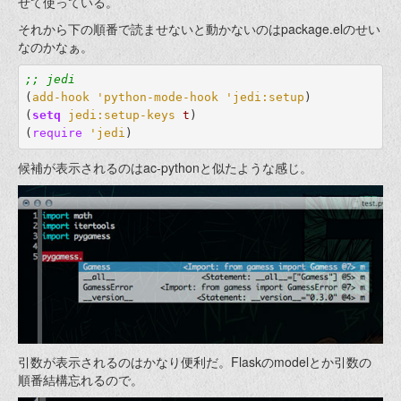
せて使っている。
それから下の順番で読ませないと動かないのはpackage.elのせい
なのかなぁ。
;; jedi
(
add-hook
'python-mode-hook
'jedi:setup
)
(
setq
jedi:setup-keys
t
)
(
require
'jedi
)
候補が表示されるのはac-pythonと似たような感じ。
引数が表示されるのはかなり便利だ。Flaskのmodelとか引数の
順番結構忘れるので。