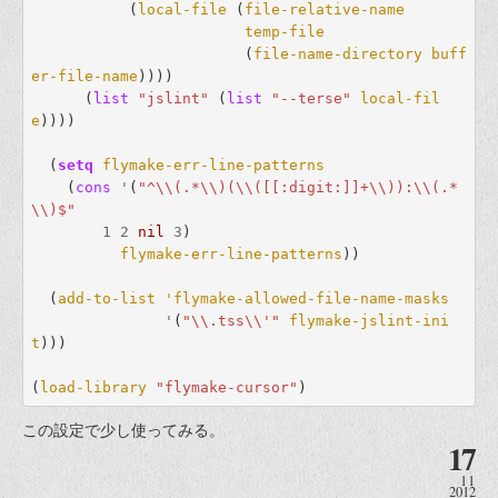
(
local-file
(
file-relative-name
temp-file
(
file-name-directory
buff
er-file-name
))))
(
list
"jslint"
(
list
"--terse"
local-fil
e
))))
(
setq
flymake-err-line-patterns
(
cons
'
(
"^\\(.*\\)(\\([[:digit:]]+\\)):\\(.*
\\)$"
1
2
nil
3
)
flymake-err-line-patterns
))
(
add-to-list
'flymake-allowed-file-name-masks
'
(
"\\.tss\\'"
flymake-jslint-ini
t
)))
(
load-library
"flymake-cursor"
)
この設定で少し使ってみる。
17
11
2012