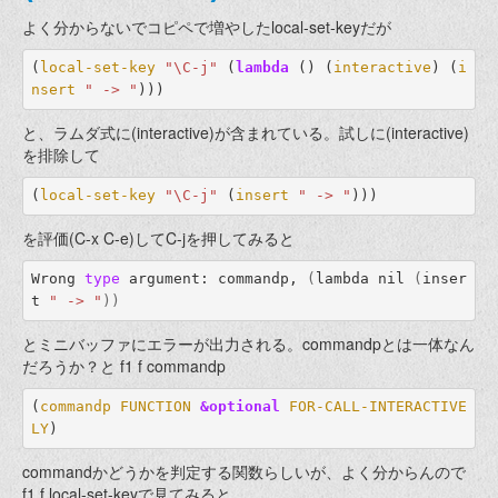
よく分からないでコピペで増やしたlocal-set-keyだが
(
local-set-key
"\C-j"
(
lambda
()
(
interactive
)
(
i
nsert
" -> "
)))
と、ラムダ式に(interactive)が含まれている。試しに(interactive)
を排除して
(
local-set-key
"\C-j"
(
insert
" -> "
)))
を評価(C-x C-e)してC-jを押してみると
Wrong 
type 
argument: commandp, 
(
lambda nil 
(
inser
t 
" -> "
))
とミニバッファにエラーが出力される。commandpとは一体なん
だろうか？と f1 f commandp
(
commandp
FUNCTION
&optional
FOR-CALL-INTERACTIVE
LY
)
commandかどうかを判定する関数らしいが、よく分からんので
f1 f local-set-keyで見てみると