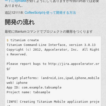
ードにflymake
が効くようにしてありますが今回の内容では必要
ありません。
追記121118:
CoffeeScriptを使って開発する方法
開発の流れ
最初にtitaniumコマンドでプロジェクトの雛形をつくります
$ 
titanium create

Titanium Command-Line Interface, version 3.0.13

Copyright 
(
c
)
 2012, Appcelerator, Inc.  All Right
s Reserved.

Please report bugs to http://jira.appcelerator.or
g/

Target platforms: 
(
android,ios,ipad,iphone,mobile
web
)
 iphone

App ID: com.example.tabsample

Project name: tabsample

[
INFO
]
 Creating Titanium Mobile application proje