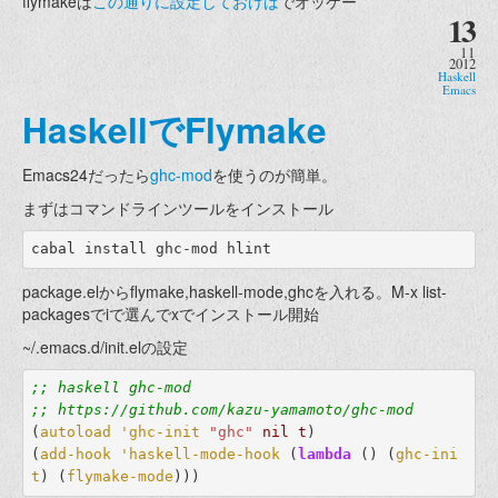
flymakeは
この通りに設定しておけば
でオッケー
13
11
2012
Haskell
Emacs
HaskellでFlymake
Emacs24だったら
ghc-mod
を使うのが簡単。
まずはコマンドラインツールをインストール
package.elからflymake,haskell-mode,ghcを入れる。M-x list-
packagesでiで選んでxでインストール開始
~/.emacs.d/init.elの設定
;; haskell ghc-mod
;; https://github.com/kazu-yamamoto/ghc-mod
(
autoload
'ghc-init
"ghc"
nil
t
)
(
add-hook
'haskell-mode-hook
(
lambda
()
(
ghc-ini
t
)
(
flymake-mode
)))