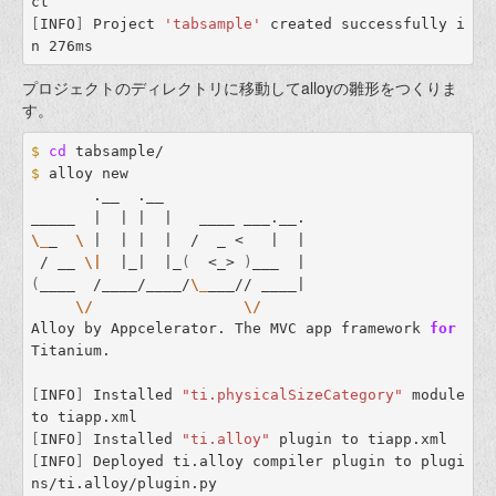
[
INFO
]
 Project 
'tabsample'
 created successfully i
プロジェクトのディレクトリに移動してalloyの雛形をつくりま
す。
$ 
cd 
$ 
alloy new

       .__  .__                

\_
_  
\ 
|  | |  |  /  _ <   |  |

 / __ 
\|
  |_|  |_
(
  <_> 
)
(
____  /____/____/
\_
___// ____|

\/
\/
Alloy by Appcelerator. The MVC app framework 
for 
Titanium.

[
INFO
]
 Installed 
"ti.physicalSizeCategory"
 module 
[
INFO
]
 Installed 
"ti.alloy"
[
INFO
]
 Deployed ti.alloy compiler plugin to plugi