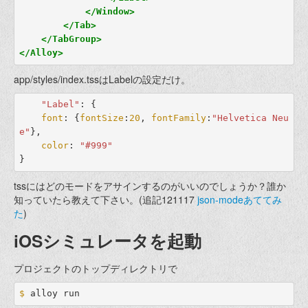
</Window>
</Tab>
</TabGroup>
</Alloy>
app/styles/index.tssはLabelの設定だけ。
"Label"
:
{
font
:
{
fontSize
:
20
,
fontFamily
:
"Helvetica
Neu
e"
},
color
:
"#999"
}
tssにはどのモードをアサインするのがいいのでしょうか？誰か
知っていたら教えて下さい。(追記121117
json-modeあててみ
た
)
iOSシミュレータを起動
プロジェクトのトップディレクトリで
$ 