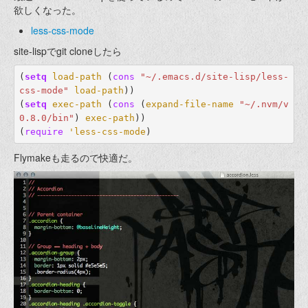
欲しくなった。
less-css-mode
site-lispでgit cloneしたら
(
setq
load-path
(
cons
"~/.emacs.d/site-lisp/less-
css-mode"
load-path
))
(
setq
exec-path
(
cons
(
expand-file-name
"~/.nvm/v
0.8.0/bin"
)
exec-path
))
(
require
'less-css-mode
)
Flymakeも走るので快適だ。