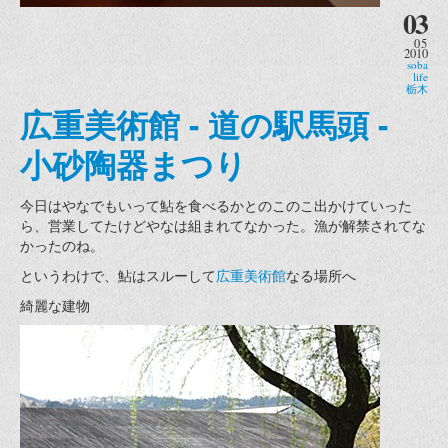
03
05
2010
soba
life
栃木
広重美術館 - 道の駅馬頭 -
小砂陶器まつり
今日はやなでもいって鮎を食べるかとのこのこ出かけていった
ら、営業してたけどやなは組まれてなかった。漁が解禁されてな
かったのね。
というわけで、鮎はスルーして
広重美術館
なる場所へ
綺麗な建物