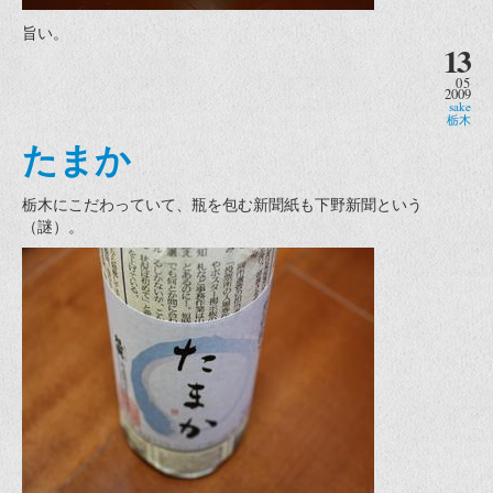
旨い。
13
05
2009
sake
栃木
たまか
栃木にこだわっていて、瓶を包む新聞紙も下野新聞という
（謎）。