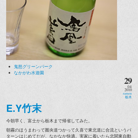
鬼怒グリーンパーク
なかがわ水遊園
29
04
2010
ramen
栃木
E.Y竹末
今朝早く、富士から栃木まで帰省してみた。
朝霧のほうまわって圏央道つかって久喜で東北道に合流というパ
ターンはじめてだが、なかなか快適。実家に着いたら北関東自動