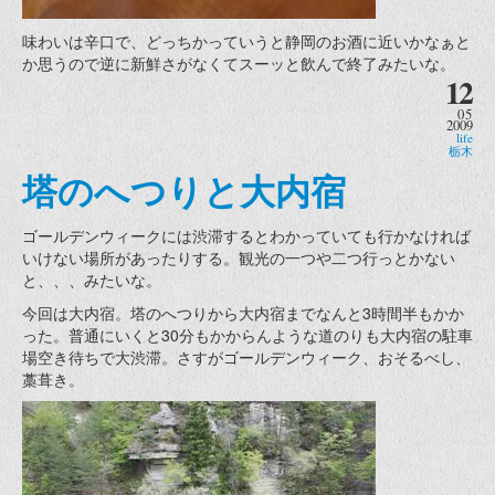
味わいは辛口で、どっちかっていうと静岡のお酒に近いかなぁと
か思うので逆に新鮮さがなくてスーッと飲んで終了みたいな。
12
05
2009
life
栃木
塔のへつりと大内宿
ゴールデンウィークには渋滞するとわかっていても行かなければ
いけない場所があったりする。観光の一つや二つ行っとかない
と、、、みたいな。
今回は大内宿。塔のへつりから大内宿までなんと3時間半もかか
った。普通にいくと30分もかからんような道のりも大内宿の駐車
場空き待ちで大渋滞。さすがゴールデンウィーク、おそるべし、
藁葺き。