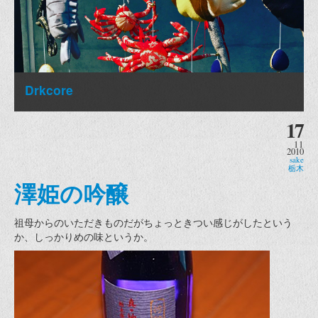
Drkcore
17
11
2010
sake
栃木
澤姫の吟醸
祖母からのいただきものだがちょっときつい感じがしたという
か、しっかりめの味というか。