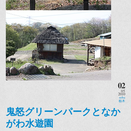
02
05
2010
soba
栃木
鬼怒グリーンパークとなか
がわ水遊園