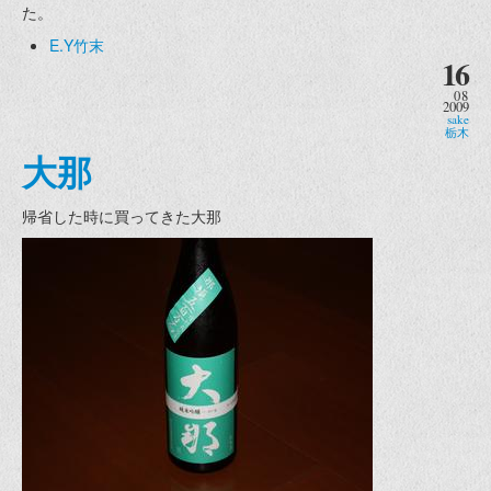
た。
E.Y竹末
16
08
2009
sake
栃木
大那
帰省した時に買ってきた大那