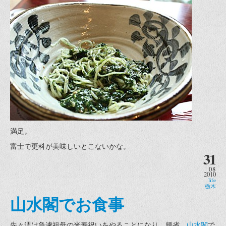
満足。
富士で更科が美味しいとこないかな。
31
08
2010
life
栃木
山水閣でお食事
先々週は急遽祖母の米寿祝いをやることになり、帰省。
山水閣
で