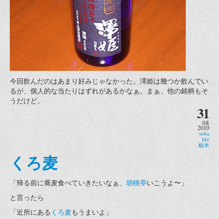
今回飲んだのはあまり好みじゃなかった。澤姫は幾つか飲んでい
るが、個人的な当たりはずれがあるかなぁ。まぁ、他の銘柄もそ
うだけど。
31
08
2010
soba
life
栃木
くろ麦
「帰る前に蕎麦食べていきたいなぁ、
胡桃亭
いこうよ〜」
と言ったら
「近所にある
くろ麦
もうまいよ」