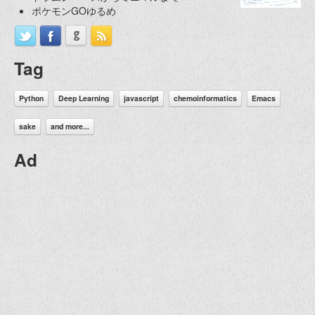
ポケモンGOゆるめ
Tag
Python
Deep Learning
javascript
chemoinformatics
Emacs
sake
and more...
Ad