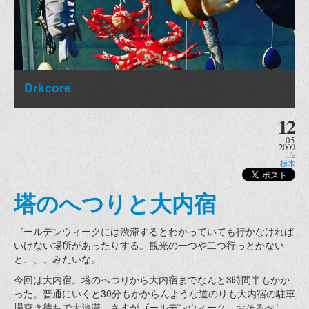
Drkcore
12
05
2009
life
栃木
塔のへつりと大内宿
ゴールデンウィークには渋滞するとわかっていても行かなければ
いけない場所があったりする。観光の一つや二つ行っとかない
と、、、みたいな。
今回は大内宿。塔のへつりから大内宿までなんと3時間半もかか
った。普通にいくと30分もかからんような道のりも大内宿の駐車
場空き待ちで大渋滞。さすがゴールデンウィーク、おそるべし、