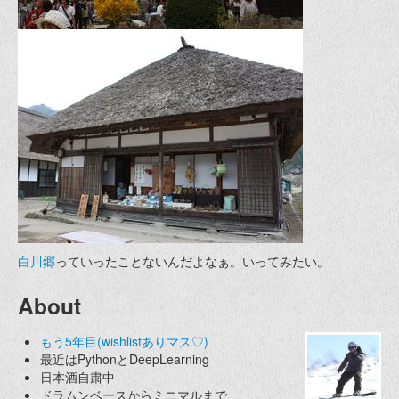
白川郷
っていったことないんだよなぁ。いってみたい。
About
もう5年目(wishlistありマス♡)
最近はPythonとDeepLearning
日本酒自粛中
ドラムンベースからミニマルまで