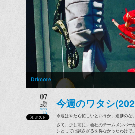
Drkcore
07
今週のワタシ(2026/0
06
2026
work
life
今週はやたら忙しいというか、進捗のな
さて、少し前に、会社のチームメンバー
シとしては試さざるを得なかったわけで