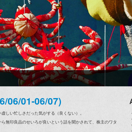
6/01-06/07)
い虚しい忙しさだった気がする（良くない）。
から無印良品のせいろが良いという話を聞かされて、株主のワタ
。