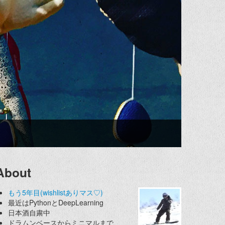
About
もう5年目(wishlistありマス♡)
最近はPythonとDeepLearning
日本酒自粛中
ドラムンベースからミニマルまで