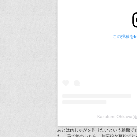
この投稿をIn
Kazufumi Ohka
あとは肉じゃがを作りたいという動機で
た。 茹で終わったら、片栗粉か葛粉で