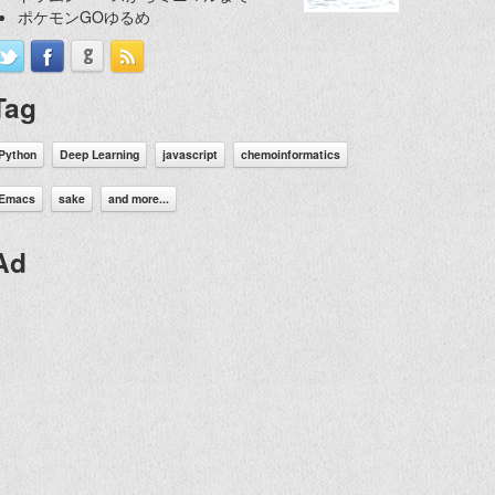
ポケモンGOゆるめ
Tag
Python
Deep Learning
javascript
chemoinformatics
Emacs
sake
and more...
Ad