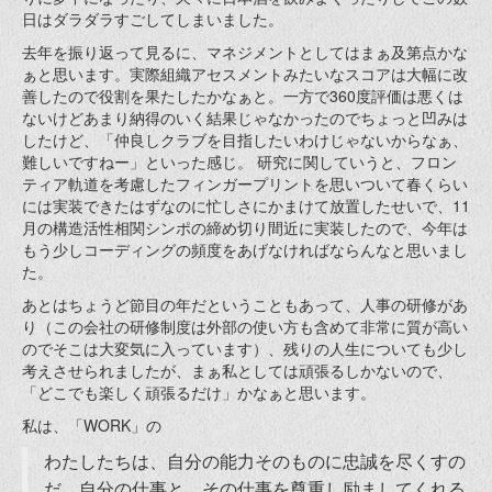
日はダラダラすごしてしまいました。
去年を振り返って見るに、マネジメントとしてはまぁ及第点かな
ぁと思います。実際組織アセスメントみたいなスコアは大幅に改
善したので役割を果たしたかなぁと。一方で360度評価は悪くは
ないけどあまり納得のいく結果じゃなかったのでちょっと凹みは
したけど、「仲良しクラブを目指したいわけじゃないからなぁ、
難しいですねー」といった感じ。 研究に関していうと、フロン
ティア軌道を考慮したフィンガープリントを思いついて春くらい
には実装できたはずなのに忙しさにかまけて放置したせいで、11
月の構造活性相関シンポの締め切り間近に実装したので、今年は
もう少しコーディングの頻度をあげなければならんなと思いまし
た。
あとはちょうど節目の年だということもあって、人事の研修があ
り（この会社の研修制度は外部の使い方も含めて非常に質が高い
のでそこは大変気に入っています）、残りの人生についても少し
考えさせられましたが、まぁ私としては頑張るしかないので、
「どこでも楽しく頑張るだけ」かなぁと思います。
私は、「WORK」の
わたしたちは、自分の能力そのものに忠誠を尽くすの
だ。自分の仕事と、その仕事を尊重し励ましてくれる