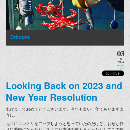
Drkcore
03
01
2024
work
life
Looking Back on 2023 and
New Year Resolution
あけましておめでとうございます、今年も良い一年でありますよ
うに。
元旦にエントリをアップしようと思っていたのだけど、おせち作
りに夢中になったり、久々に日本酒を飲みまくったりしてこの数