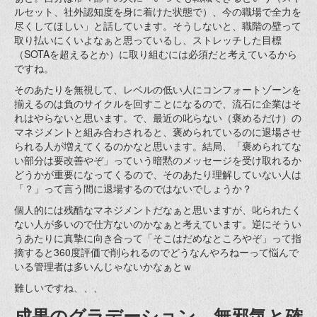
ルセット、社外認知度を身に着けた状態で）、今の職場で全力を
尽くしてほしい」と話しています。そうしないと、職階の壁って
取り払いにくいよなぁと思っているし、ストレッチした目標
（SOTAを超えるとか）に取り組むには必須だと考えているから
ですね。
そのあたりを無視して、レベルの低い人にコンフォートゾーンを
揃えるのは負のサイクルを回すことになるので、流石に企業はそ
れはやらないと思います。で、最近の叱らない（褒めるだけ）の
マネジメントと組み合わされると、褒められているのに退場させ
られる人が増えてくるのかなと思います。結局、「褒められてな
い部分は要改善やぞ」っていう暗黙のメッセージを受け取れるか
どうかが重要になってくるので、そのあたり理解していない人は
「？」って言う間に退場するのではないでしょうか？
個人的には残酷なマネジメントだなぁと思いますが、叱られたく
ない人が多いので仕方ないのかなぁと考えています。逆にそうい
うあたりに真摯に向き合って「そこはだめなところやぞ」って指
摘すると360度評価で削られるのでどうなんやろねーって悩んで
いる管理者は多いんじゃないかなぁとｗ
難しいですね、、、
成果のグラデーション、無邪気と確