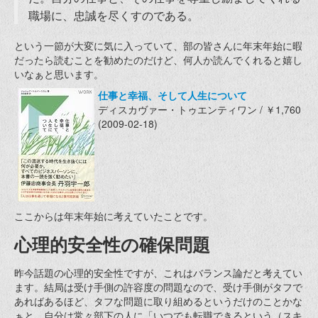
職場に、忠誠を尽くすのである。
という一節が大変に気に入っていて、部の皆さんに年末年始に暇
だったら読むことを勧めたのだけど、何人か読んでくれると嬉し
いなぁと思います。
仕事と幸福、そして人生について
ディスカヴァー・トゥエンティワン / ￥1,760
(2009-02-18)
ここからは年末年始に考えていたことです。
心理的安全性の確保問題
昨今話題の心理的安全性ですが、これはバランス論だと考えてい
ます。結局は受け手側の許容度の問題なので、受け手側がタフで
あればあるほど、タフな問題に取り組めるというだけのことかな
ぁと。自分は常々部下の人に「いつでも転職できるという（スキ