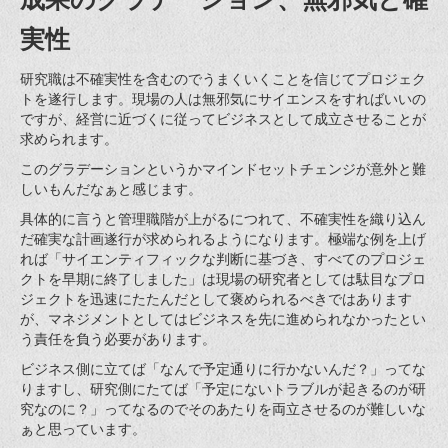
実性
研究職は不確実性を含むのでうまくいくことを信じてプロジェク
トを遂行します。現場の人は無邪気にサイエンスをすればいいの
ですが、経営に近づくに従ってビジネスとして成立させることが
求められます。
このグラデーションというかマインドセットチェンジが意外と難
しいもんだなぁと感じます。
具体的に言うと管理職階が上がるにつれて、不確実性を織り込ん
だ確実な計画遂行が求められるようになります。極端な例を上げ
れば「サイエンティフィックな判断に基づき、すべてのプロジェ
クトを早期に終了しました」は現場の研究者としては駄目なプロ
ジェクトを迅速にたたんだとして褒められるべきではあります
が、マネジメントとしてはビジネスを先に進められなかったとい
う責任を負う必要があります。
ビジネス側に立てば「なんで予定通りに行かないんだ？」ってな
りますし、研究側にたてば「予定にないトラブルが起きるのが研
究なのに？」ってなるのでそのあたりを両立させるのが難しいな
ぁと思っています。