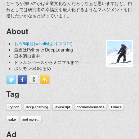
どっちが強いのかは企業文化なんだろうなぁと思いますけど、自
分としては研究者の幸福度を最大化するようなマネジメントを目
指したいかなぁと思っています。
About
もう5年目(wishlistありマス♡)
最近はPythonとDeepLearning
日本酒自粛中
ドラムンベースからミニマルまで
ポケモンGOゆるめ
Tag
Python
Deep Learning
javascript
chemoinformatics
Emacs
sake
and more...
Ad