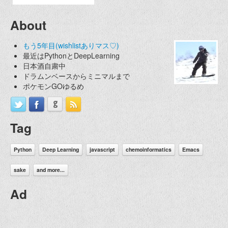
About
もう5年目(wishlistありマス♡)
最近はPythonとDeepLearning
日本酒自粛中
ドラムンベースからミニマルまで
ポケモンGOゆるめ
Tag
Python
Deep Learning
javascript
chemoinformatics
Emacs
sake
and more...
Ad