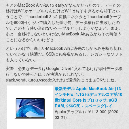
もとのMacBook Airが2015 earlyかなんかだったので、デーたの
移行はWifiかケーブルなんだけどWifiはおそすぎるから却下とい
うことで、Thunderbolt 3->2 変換コネクタとThunderboltケーブ
ルを9000円くらいで購入した挙げ句、データ移行に失敗したの
で、このもう使い道のないケーブルどうしようかなぁと。まぁ、
あと一台移行しないといけないMacBook Airあるからその時使う
ことになるからいいけどさ、、、
というわけで、新しいMacBook Airは過去のしがらみを断ち切れ
ていてかなり快適だ。SSDにも余裕があるし、レガシーなソフト
も入っていない。
実際、必要なデータはGoogle Driveに入れておけば毎回データ移
行しないで使ったほうが快適かもしれない。
slack,yorufukurou,vscode入れれば環境的にはまぁOKだしね。
最新モデル Apple MacBook Air (13
インチPro, 1.1GHzデュアルコア第10
世代Intel Core i3プロセッサ, 8GB
RAM, 256GB) - スペースグレイ
Apple(アップル) / ￥113,000 (2020-
03-21)