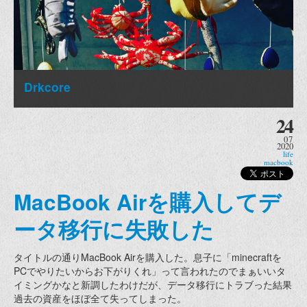
Drkcore
24
07
2020
life
macbook
MacBook Airを購入してデ
ータ移行に失敗した
タイトルの通りMacBook Airを購入した。息子に「minecraftを
PCでやりたいからお下がりくれ」って言われたのでまぁいいタ
イミングかなと新調したわけだが、データ移行にトラブった結果
過去の資産をほぼ全て失ってしまった。