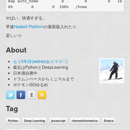
map auto_home          0         0         0   10
やばい、快適すぎる。
早速
Haskell Platform
の最新版入れた☆
楽しい☆
About
もう5年目(wishlistありマス♡)
最近はPythonとDeepLearning
日本酒自粛中
ドラムンベースからミニマルまで
ポケモンGOゆるめ
Tag
Python
Deep Learning
javascript
chemoinformatics
Emacs