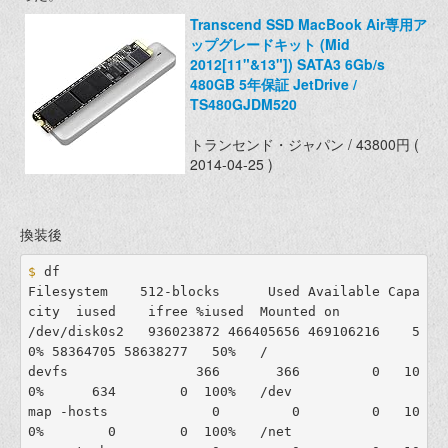
Transcend SSD MacBook Air専用ア
ップグレードキット (Mid
2012[11"&13"]) SATA3 6Gb/s
480GB 5年保証 JetDrive /
TS480GJDM520
トランセンド・ジャパン / 43800円 (
2014-04-25 )
換装後
$ 
df

Filesystem    512-blocks      Used Available Capa
city  iused    ifree %iused  Mounted on

/dev/disk0s2   936023872 466405656 469106216    5
0% 58364705 58638277   50%   /

devfs                366       366         0   10
0%      634        0  100%   /dev

map -hosts             0         0         0   10
0%        0        0  100%   /net
