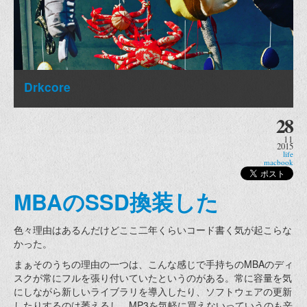
Drkcore
28
11
2015
life
macbook
MBAのSSD換装した
色々理由はあるんだけどここ二年くらいコード書く気が起こらな
かった。
まぁそのうちの理由の一つは、こんな感じで手持ちのMBAのディ
スクが常にフルを張り付いていたというのがある。常に容量を気
にしながら新しいライブラリを導入したり、ソフトウェアの更新
したりするのは萎えるし、MP3を気軽に買えないっていうのも辛