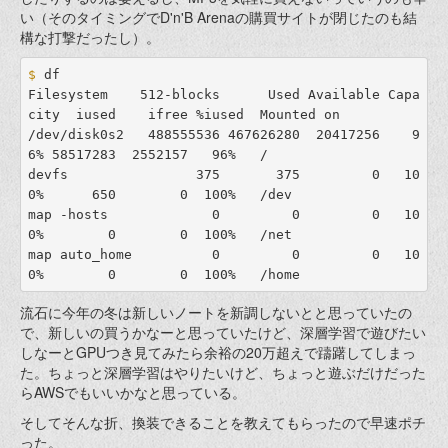
い（そのタイミングでD'n'B Arenaの購買サイトが閉じたのも結
構な打撃だったし）。
$ 
df

Filesystem    512-blocks      Used Available Capa
city  iused    ifree %iused  Mounted on

/dev/disk0s2   488555536 467626280  20417256    9
6% 58517283  2552157   96%   /

devfs                375       375         0   10
0%      650        0  100%   /dev

map -hosts             0         0         0   10
0%        0        0  100%   /net

map auto_home          0         0         0   10
流石に今年の冬は新しいノートを新調しないとと思っていたの
で、新しいの買うかなーと思っていたけど、深層学習で遊びたい
しなーとGPUつき見てみたら余裕の20万超えで躊躇してしまっ
た。ちょっと深層学習はやりたいけど、ちょっと遊ぶだけだった
らAWSでもいいかなと思っている。
そしてそんな折、換装できることを教えてもらったので早速ポチ
った。