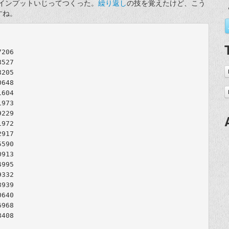
ssのインプットいじってつくった。
繰り返し
の技を覚えたけど、こう
すね。
206

527

205

648

604

973

229

972

917

590

913

995

332

939

640

968

408
