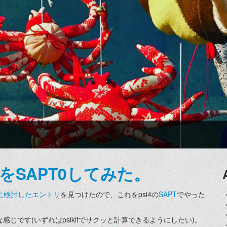
作用をSAPT0してみた。
に検討したエントリ
を見つけたので、これをpsi4の
SAPT
でやった
んな感じです(いずれはpsikitでサクッと計算できるようにしたい)。