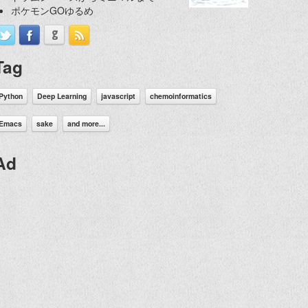
ポケモンGOゆるめ
Tag
Python
Deep Learning
javascript
chemoinformatics
Emacs
sake
and more...
Ad