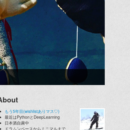
About
もう5年目(wishlistありマス♡)
最近はPythonとDeepLearning
日本酒自粛中
ドラムンベースからミニマルまで