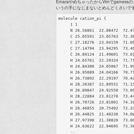
EmacsやめちゃったからVimでgame
いうの手になじまないとめんどくさいで
molecule
cation_pi
{
     1 1

N
 26
.
56861  22
.
88472  72
.
47
C
 25
.
05591  23
.
05763  72
.
38
C
 27
.
18276  23
.
04159  71
.
08
C
 27
.
14794  23
.
94295  73
.
40
C
 26
.
89124  21
.
49601  73
.
01
H
 24
.
65761  22
.
29324  71
.
71
H
 24
.
84300  24
.
05067  71
.
99
H
 26
.
95089  24
.
04166  70
.
71
H
 26
.
73892  22
.
29197  70
.
42
H
 28
.
26387  22
.
89551  71
.
15
H
 26
.
89847  24
.
92550  73
.
00
H
 28
.
22884  23
.
81270  73
.
44
H
 26
.
70726  23
.
81001  74
.
39
H
 26
.
46855  20
.
75492  72
.
33
H
 26
.
44825  21
.
40230  74
.
00
H
 27
.
97398  21
.
38820  73
.
06
H
 24
.
63622  22
.
94695  73
.
38
--