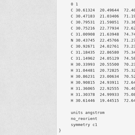
     0 1

C
 30
.
61324  20
.
49644  72
.
4
C
 30
.
47183  21
.
03406  71
.
1
C
 30
.
79531  21
.
59051  73
.
3
C
 30
.
75216  22
.
77934  72
.
6
C
 31
.
00908  21
.
63948  74
.
7
N
 30
.
43745  22
.
45766  71
.
2
C
 30
.
92671  24
.
02761  73
.
2
C
 31
.
18435  22
.
86580  75
.
3
C
 31
.
14962  24
.
05129  74
.
5
H
 30
.
33993  20
.
55500  70
.
23
H
 31
.
04481  20
.
72825  75
.
32
H
 30
.
86231  23
.
00634  70
.
52
H
 30
.
90815  24
.
93911  72
.
64
H
 31
.
36065  22
.
92555  76
.
40
H
 31
.
30378  24
.
99933  75
.
08
H
 30
.
61446  19
.
44515  72
.
64
units
angstrom
no_reorient
symmetry
c1
}