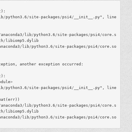
t
):
ib
/
python3
.
6
/
site
-
packages
/
psi4
/
__init__
.
py
"
,
line
/
anaconda3
/
lib
/
python3
.
6
/
site
-
packages
/
psi4
/
core
.
s
th
/
libiomp5
.
dylib
anaconda3
/
lib
/
python3
.
6
/
site
-
packages
/
psi4
/
core
.
so
ception
,
another
exception
occurred
:
t
):
odule
>
ib
/
python3
.
6
/
site
-
packages
/
psi4
/
__init__
.
py
"
,
line
mat
(
err
))
/
anaconda3
/
lib
/
python3
.
6
/
site
-
packages
/
psi4
/
core
.
s
th
/
libiomp5
.
dylib
anaconda3
/
lib
/
python3
.
6
/
site
-
packages
/
psi4
/
core
.
so