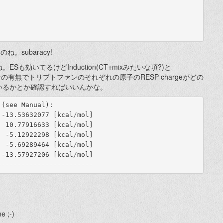
ね。subaracy!
も効いてるけどInduction(CT+mixみたいな項?)と
チオンの有無でトリプトファンのそれぞれの原子のRESP chargeがどの
いるかとか確認すればいいんかな。
(
see
Manual
):
-
13
.
53632077 
[
kcal
/
mol
]
  10
.
77916633 
[
kcal
/
mol
]
-
5
.
12922298 
[
kcal
/
mol
]
-
5
.
69289464 
[
kcal
/
mol
]
-
13
.
57927206 
[
kcal
/
mol
]
------------------------
e ;-)