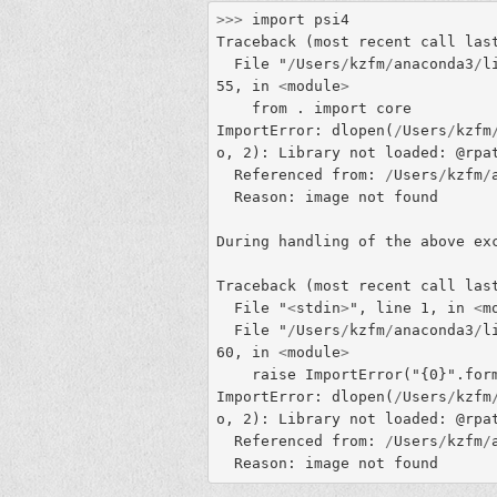
>>>
import
psi4
Traceback
(
most
recent
call
las
File
 "
/
Users
/
kzfm
/
anaconda3
/
l
55
,
in
<
module
>
from
.
import
core
ImportError
:
dlopen
(
/
Users
/
kzfm
o
,
 2
):
Library
not
loaded
:
@
rpa
Referenced
from
:
/
Users
/
kzfm
/
Reason
:
image
not
found
During
handling
of
the
above
ex
Traceback
(
most
recent
call
las
File
 "
<
stdin
>
"
,
line
 1
,
in
<
m
File
 "
/
Users
/
kzfm
/
anaconda3
/
l
60
,
in
<
module
>
raise
ImportError
(
"
{
0
}
"
.
for
ImportError
:
dlopen
(
/
Users
/
kzfm
o
,
 2
):
Library
not
loaded
:
@
rpa
Referenced
from
:
/
Users
/
kzfm
/
Reason
:
image
not
found