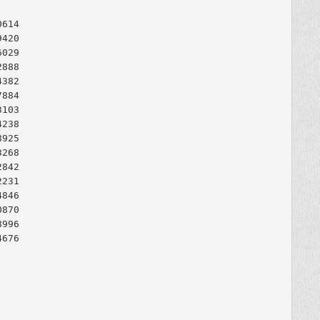
0614 

9420 

6029 

2888 

4382 

7884 

3103 

4238 

8925 

268

842

231

846

870

996

676
