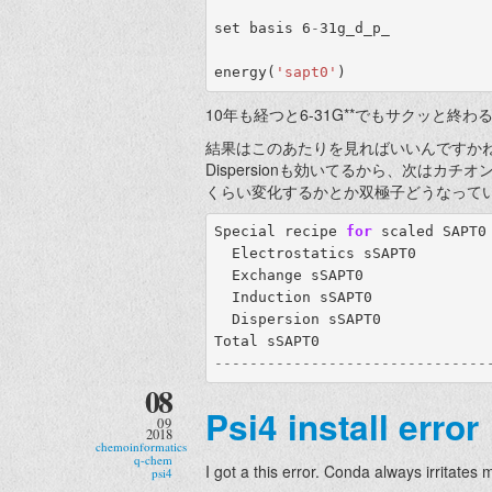
set
basis
 6
-
31
g_d_p_
energy
(
'sapt0'
)
10年も経つと6-31G**でもサクッと終わるの
結果はこのあたりを見ればいいんですかね。ES
Dispersionも効いてるから、次はカ
くらい変化するかとか双極子どうなって
Special
recipe
for
scaled
SAPT0
Electrostatics
sSAPT0
Exchange
sSAPT0
              
Induction
sSAPT0
Dispersion
sSAPT0
Total
sSAPT0
-------------------------------
08
Psi4 install error
09
2018
chemoinformatics
q-chem
I got a this error. Conda always irritates m
psi4