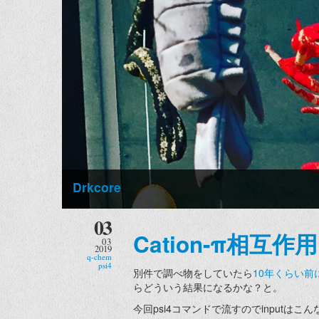
Drkcore
03
Cation-π相互
03
2019
q-chem
psi4
別件で調べ物をしていたら
10年くらい前
らどういう結果になるかな？と。
今回psi4コマンドで流すのでinputはこ