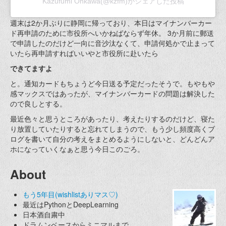
Kazufumi Ohkawa(@kzfm)がシェアした投稿
週末は2か月ぶりに静岡に帰っており、本日はマイナンバーカー
ド再申請のために市役所へいかねばならず年休。 3か月前に郵送
で申請したのだけど一向に音沙汰なくて、申請何処かで止まって
いたら再申請すればいいやと市役所に赴いたら
できてますよ
と。通知カードもちょうど今日送る予定だったそうで。もやもや
感マックスではあったが、マイナンバーカードの問題は解決した
ので良しとする。
最近色々と思うところがあったり、考えたりするのだけど、寝た
り放置していたりすると忘れてしまうので、もう少し頻度高くブ
ログを書いて自分の考えをまとめるようにしないと、どんどんア
ホになっていくなぁと思う今日このごろ。
About
もう5年目(wishlistありマス♡)
最近はPythonとDeepLearning
日本酒自粛中
ドラムンベースからミニマルまで