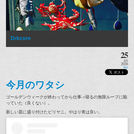
Drkcore
25
05
2026
life
今月のワタシ
ゴールデンウィークが終わってから仕事->寝るの無限ループに陥
っていた（良くない）。
新しい皿に盛り付けたビリヤニ。やはり青は良い。