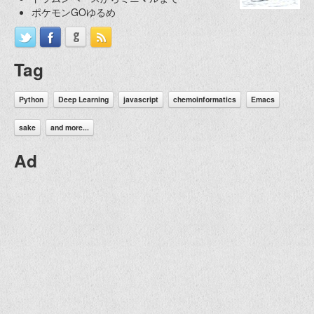
ポケモンGOゆるめ
Tag
Python
Deep Learning
javascript
chemoinformatics
Emacs
sake
and more...
Ad