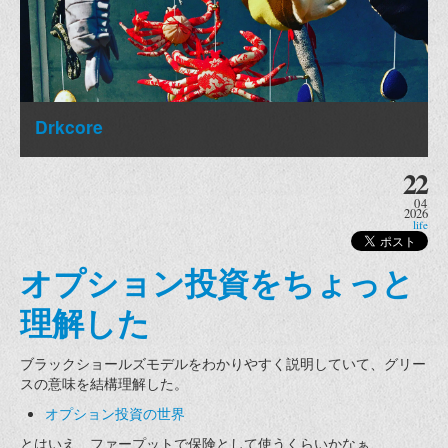
Drkcore
22
04
2026
life
オプション投資をちょっと
理解した
ブラックショールズモデルをわかりやすく説明していて、グリー
スの意味を結構理解した。
オプション投資の世界
とはいえ、ファープットで保険として使うくらいかなぁ