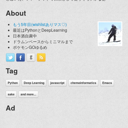
About
もう5年目(wishlistありマス♡)
最近はPythonとDeepLearning
日本酒自粛中
ドラムンベースからミニマルまで
ポケモンGOゆるめ
Tag
Python
Deep Learning
javascript
chemoinformatics
Emacs
sake
and more...
Ad