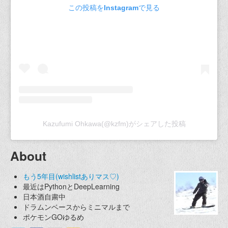
この投稿をInstagramで見る
Kazufumi Ohkawa(@kzfm)がシェアした投稿
About
もう5年目(wishlistありマス♡)
最近はPythonとDeepLearning
日本酒自粛中
ドラムンベースからミニマルまで
ポケモンGOゆるめ