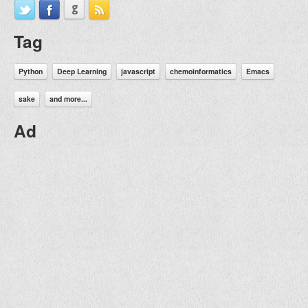
Tag
Python
Deep Learning
javascript
chemoinformatics
Emacs
sake
and more...
Ad