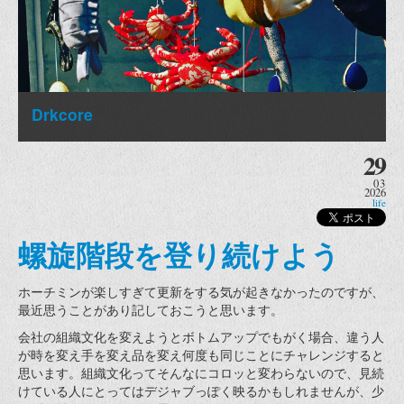
Drkcore
29
03
2026
life
螺旋階段を登り続けよう
ホーチミンが楽しすぎて更新をする気が起きなかったのですが、
最近思うことがあり記しておこうと思います。
会社の組織文化を変えようとボトムアップでもがく場合、違う人
が時を変え手を変え品を変え何度も同じことにチャレンジすると
思います。組織文化ってそんなにコロッと変わらないので、見続
けている人にとってはデジャブっぽく映るかもしれませんが、少