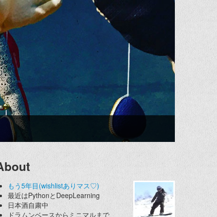
About
もう5年目(wishlistありマス♡)
最近はPythonとDeepLearning
日本酒自粛中
ドラムンベースからミニマルまで