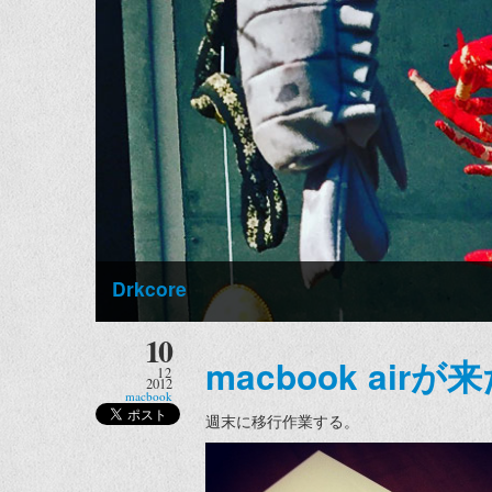
Drkcore
10
macbook airが
12
2012
macbook
週末に移行作業する。