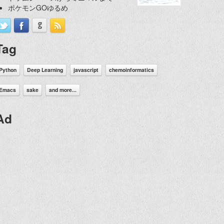
ポケモンGOゆるめ
Tag
Python
Deep Learning
javascript
chemoinformatics
Emacs
sake
and more...
Ad