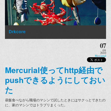
Drkcore
07
09
2010
Mercurial
Mercurial使ってhttp経由で
pushできるようにしておい
た
昼飯食べながら職場のマシンで試したときにはサクっとできたの
に、家のマシンではトラブリまくった。