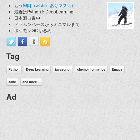
もう5年目(wishlistありマス♡)
最近はPythonとDeepLearning
日本酒自粛中
ドラムンベースからミニマルまで
ポケモンGOゆるめ
Tag
Python
Deep Learning
javascript
chemoinformatics
Emacs
sake
and more...
Ad