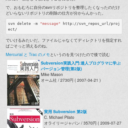
で、おもむろに自分のsvnリポジトリを整理したくなったのだけ
どいらないリポジトリの削除の仕方が分からんかった。
svn delete -m 
"message"
 http://svn_repos_url/proj
でいけるみたいだ。ファイルじゃなくてディレクトリを指定すれ
ばごそっと消えるのね。
Mercurial と Trac のメモ
というのを見つけたので後で読む
Subversion実践入門:達人プログラマに学ぶ
バージョン管理(第2版)
Mike Mason
オーム社 / 2730円 ( 2007-04-21 )
実用 Subversion 第2版
C. Michael Pilato
オライリージャパン / 3570円 ( 2009-07-27