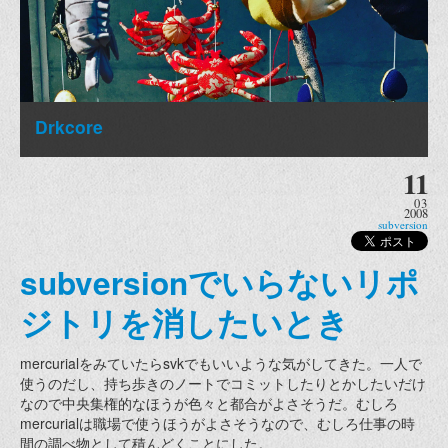
Drkcore
11
03
2008
subversion
subversionでいらないリポ
ジトリを消したいとき
mercurialをみていたらsvkでもいいような気がしてきた。一人で
使うのだし、持ち歩きのノートでコミットしたりとかしたいだけ
なので中央集権的なほうが色々と都合がよさそうだ。むしろ
mercurialは職場で使うほうがよさそうなので、むしろ仕事の時
間の調べ物として積んどくことにした。