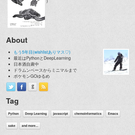
)
About
もう5年目(wishlistありマス♡)
最近はPythonとDeepLearning
日本酒自粛中
ドラムンベースからミニマルまで
ポケモンGOゆるめ
Tag
Python
Deep Learning
javascript
chemoinformatics
Emacs
sake
and more...