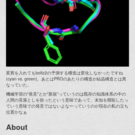
変異を入れてもboltz2の予測する構造は変化しなかったですね
(cyan vs. green)。あとはPROのあたりの構造が結晶構造とは異
なっていた。
機械学習の"発見"とか"新規"っていうのは既存の知識体系の中の
人間の見落としを拾ったという意味であって、未知を開拓したっ
ていう意味での発見ではないよなーっていうのが現在の私の立ち
位置かなぁ
About