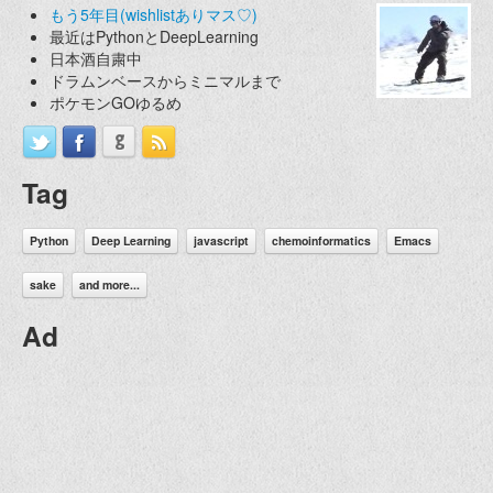
もう5年目(wishlistありマス♡)
最近はPythonとDeepLearning
日本酒自粛中
ドラムンベースからミニマルまで
ポケモンGOゆるめ
Tag
Python
Deep Learning
javascript
chemoinformatics
Emacs
sake
and more...
Ad