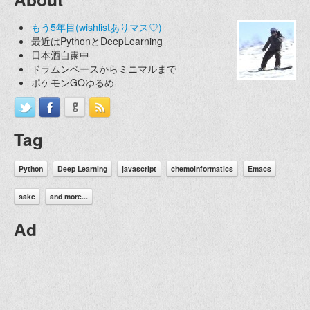
もう5年目(wishlistありマス♡)
最近はPythonとDeepLearning
日本酒自粛中
ドラムンベースからミニマルまで
ポケモンGOゆるめ
Tag
Python
Deep Learning
javascript
chemoinformatics
Emacs
sake
and more...
Ad