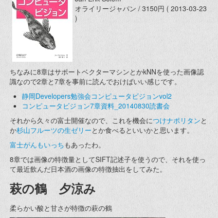
オライリージャパン / 3150円 ( 2013-03-23
)
ちなみに8章はサポートベクターマシンとかkNNを使った画像認
識なので2章と7章を事前に読んでおけばいい感じです。
静岡Developers勉強会コンピュータビジョンvol2
コンピュータビジョン7章資料_20140830読書会
それから久々の富士開催なので、これを機会に
つけナポリタン
と
か
杉山フルーツの生ゼリー
とか食べるといいかと思います。
富士がんもいっち
もあったわ。
8章では画像の特徴量としてSIFT記述子を使うので、それを使っ
て最近飲んだ日本酒の画像の特徴抽出をしてみた。
萩の鶴 夕涼み
柔らかい酸と甘さが特徴の萩の鶴