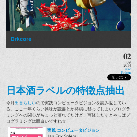
Drkcore
02
09
2014
sake
Python
日本酒ラベルの特徴点抽出
今月
出番らしい
ので実践コンピュータビジョンを読み返してい
る。ここ一年くらい興味が読書とか将棋に移ってしまいプログラ
ミングへの関心がちょっと薄れてたけど、写経しだすとやっぱプ
ログラミングは面白いですね☆
実践 コンピュータビジョン
Jan Erik Solem