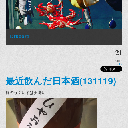
Drkcore
21
11
2013
sake
最近飲んだ日本酒(131119)
庭のうぐいすは美味い