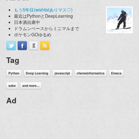
もう5年目(wishlistありマス♡)
最近はPythonとDeepLearning
日本酒自粛中
ドラムンベースからミニマルまで
ポケモンGOゆるめ
Tag
Python
Deep Learning
javascript
chemoinformatics
Emacs
sake
and more...
Ad