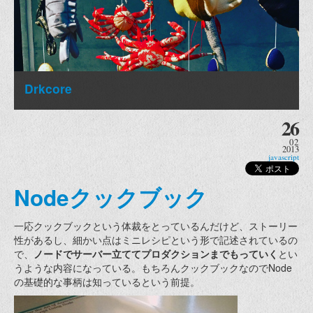
Drkcore
26
02
2013
javascript
Nodeクックブック
一応クックブックという体裁をとっているんだけど、ストーリー
性があるし、細かい点はミニレシピという形で記述されているの
で、
ノードでサーバー立ててプロダクションまでもっていく
とい
うような内容になっている。もちろんクックブックなのでNode
の基礎的な事柄は知っているという前提。