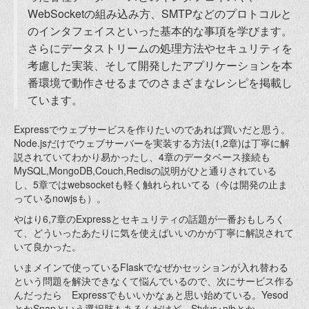
WebSocketの組み込み方、SMTPなどのプロトコルと
のインタフェイスといった基本的な事項を学びます。
さらにデータストリームの処理方法やセキュリティを
考慮した実装、そして開発したアプリケーションを本
番環境で動作させるまでのさまざまなレシピを掲載し
ています。
Expressでウェブサービスを作りたいのであれば買いだと思う。
Node.jsだけでウェブサーバーを実装する方法(1,2章)は丁寧に解
説されていてわかり易かったし、4章のデータベース接続も
MySQL,MongoDB,Couch,Redisの説明がひと通りされている
し、5章ではwebsocketも軽く触れられいてる（今は開発の止ま
っているnowjsも）。
やはり6,7章のExpressとセキュリティの話題が一番おもしろく
て、どういったあたりに気を使えばいいのかが丁寧に解説されて
いて良かった。
いまメインで使っているFlaskでなぜかセッションが入れ替わる
という問題を解決できなくて悩んでいるので、次にサービス作る
んだったら Expressでもいいかなぁと思い始めている。Yesod
とかSnapという選択肢もあるんだけど、Stylus+nibとか