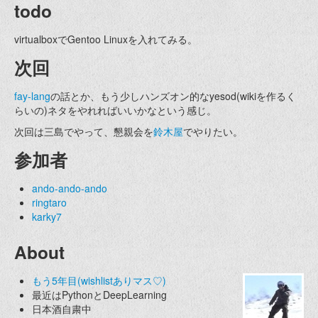
todo
virtualboxでGentoo Linuxを入れてみる。
次回
fay-lang
の話とか、もう少しハンズオン的なyesod(wikiを作るく
らいの)ネタをやれればいいかなという感じ。
次回は三島でやって、懇親会を
鈴木屋
でやりたい。
参加者
ando-ando-ando
ringtaro
karky7
About
もう5年目(wishlistありマス♡)
最近はPythonとDeepLearning
日本酒自粛中