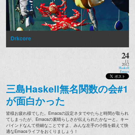
Drkcore
24
11
2012
Haskell
Emacs
三島Haskell無名関数の会#1
が面白かった
皆様お疲れ様でした。Emacsの設定ネタでやたらと時間が取られ
てしまったが、Emacsの素晴らしさが伝えられたかなーと。キー
バインドなんて些細なことですよ、みんな左手の小指を鍛えて快
適なEmacsライフをおくりましょう！