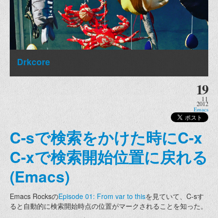
Drkcore
19
11
2012
Emacs
C-sで検索をかけた時にC-x
C-xで検索開始位置に戻れる
(Emacs)
Emacs Rocksの
Episode 01: From var to this
を見ていて、C-sす
ると自動的に検索開始時点の位置がマークされることを知った。