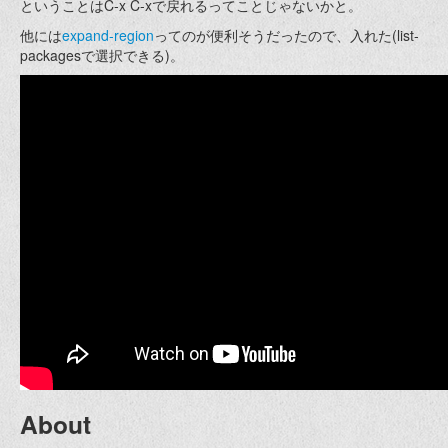
ということはC-x C-xで戻れるってことじゃないかと。
他には
expand-region
ってのが便利そうだったので、入れた(list-
packagesで選択できる)。
About