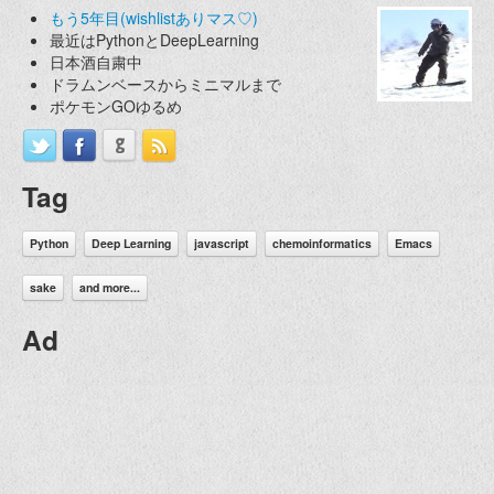
もう5年目(wishlistありマス♡)
最近はPythonとDeepLearning
日本酒自粛中
ドラムンベースからミニマルまで
ポケモンGOゆるめ
Tag
Python
Deep Learning
javascript
chemoinformatics
Emacs
sake
and more...
Ad