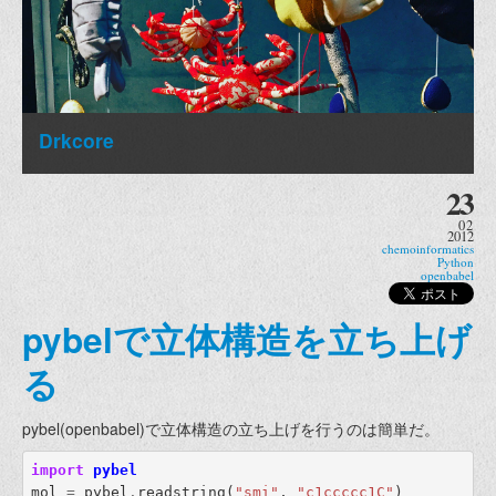
Drkcore
23
02
2012
chemoinformatics
Python
openbabel
pybelで立体構造を立ち上げ
る
pybel(openbabel)で立体構造の立ち上げを行うのは簡単だ。
import
pybel
mol
=
pybel
.
readstring
(
"smi"
,
"c1ccccc1C"
)