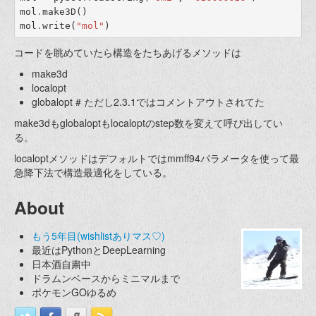
mol
.
make3D
()
mol
.
write
(
"mol"
)
コードを眺めていたら構造をたちあげるメソッドは
make3d
localopt
globalopt # ただし2.3.1ではコメントアウトされてた
make3dもglobaloptもlocaloptのstep数を変えて呼び出してい
る。
localoptメソッドはデフォルトではmmff94パラメータを使って最
急降下法で構造最適化をしている。
About
もう5年目(wishlistありマス♡)
最近はPythonとDeepLearning
日本酒自粛中
ドラムンベースからミニマルまで
ポケモンGOゆるめ