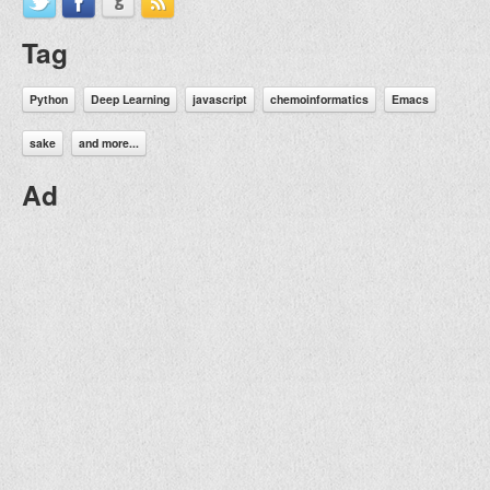
Tag
Python
Deep Learning
javascript
chemoinformatics
Emacs
sake
and more...
Ad