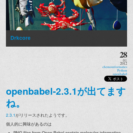
Drkcore
28
01
2012
chemoinformatics
Python
openbabel
openbabel-2.3.1が出てます
ね。
2.3.1
がリリースされたようです。
個人的に興味があるのは
PNG files from Open Babel contain molecular information