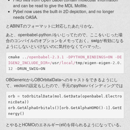
and can be read to give the MDL Molfile.
Pybel now uses the built-in 2D depiction, and no longer
needs OASA.
とABINITのフォーマットに対応したあたりかな。
あと、openbabel-python.iをいじってたので、ここをいじった場
合のコンパイルのオプションをメモっておく。swigが有効になる
ようにしないといけないのに気付かなくてハマった。
cmake
..
/openbabel-2.3.1 -DPYTHON_BINDINGS=ON -DE
IGEN2_INCLUDE_DIR=/
usr
/local/
tmp
/
eigen
-
eigen
-
2.0.
12
-
DRUN_SWIG
=
ON
OBGenericからOBOrbitalDataへのキャストをできるようにし
て、vector
の設定もしたので、手元のpythonバインディングでは
orb
=
toOrbitalData
(
mol
.
GetData
(
openbabel
.
Electro
nicData
))
orb
.
GetAlphaOrbitals
()[
orb
.
GetAlphaHOMO
()
-
1
]
.
GetE
nergy
()
とやるとHOMOのエネルギー(eV)を得られるようになっている。